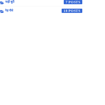
जड़ी बूटी
7
पेड़ पौधे
18